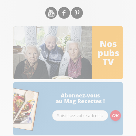
Nos
pubs
TV
Abonnez-vous
au Mag Recettes !