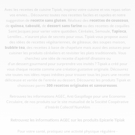
Avec les recettes de cuisine
Tipiak, inspirez votre cuisine et vos repas selon
vos envies... Découvrez toutes nos recettes faciles et rapides et notre
suggestion de
recette sans gluten
. Réalisez des
recettes de couscous
,
de
quinoa
,
taboulé
,
de
dessert sans farine
ou des recettes de coquilles
Saint Jacques pour varier votre quotidien. Céréales, Semoule,
Tapioca
,
Lentilles... n'auront plus de secrets pour vous. Tipiak vous propose aussi
des idées de recettes végétariennes, de gâteaux, des soupes maison,
bubble tea
, des recettes à base de chapelure mais aussi des astuces pour
cuisiner les produits céréaliers et revisiter les plats traditionnels. Vous
cherchez une idée de recette d'apéritif dînatoire ou
d'un dessert gourmand pour surprendre vos invités ? Tipiak a créé pour
vous chaque recette comme une création gustative originale. Découvrez
vite toutes nos idées repas inédites pour trouver tous les jours une recette
délicieuse et variée de l'entrée au dessert. Découvrez les produits Tipiak et
choisissez parmi
300 recettes originales et savoureuses
.
Retrouvez les informations AGEC, Anti Gaspillage pour une Economie
Circulaire, de nos produits sur le site mutualisé de la Société Coopérative
d'Intérêt Collectif
NumAlim
Retrouvez les informations AGEC sur les
produits Epicerie Tipiak
Pour votre santé, pratiquez une activité physique régulière -