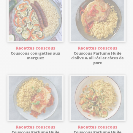
Recettes couscous
Recettes couscous
Couscous courgettes aux
Couscous Parfumé Huile
merguez
d’olive & ail rôti et côtes de
porc
Recettes couscous
Recettes couscous
Couscous Parfumé Huile
Couscous Parfumé Huile