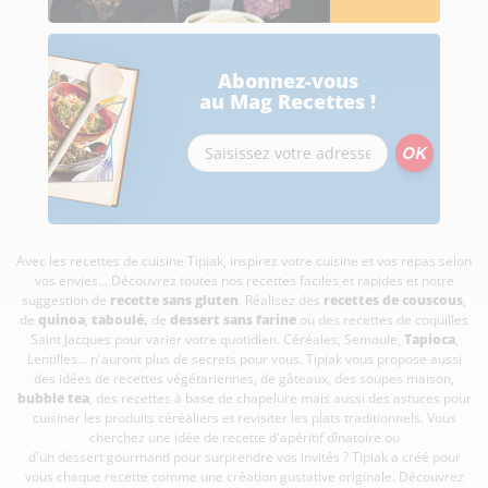
Abonnez-vous
au Mag Recettes !
Avec les recettes de cuisine
Tipiak, inspirez votre cuisine et vos repas selon
vos envies... Découvrez toutes nos recettes faciles et rapides et notre
suggestion de
recette sans gluten
. Réalisez des
recettes de couscous
,
de
quinoa
,
taboulé
,
de
dessert sans farine
ou des recettes de coquilles
Saint Jacques pour varier votre quotidien. Céréales, Semoule,
Tapioca
,
Lentilles... n'auront plus de secrets pour vous. Tipiak vous propose aussi
des idées de recettes végétariennes, de gâteaux, des soupes maison,
bubble tea
, des recettes à base de chapelure mais aussi des astuces pour
cuisiner les produits céréaliers et revisiter les plats traditionnels. Vous
cherchez une idée de recette d'apéritif dînatoire ou
d'un dessert gourmand pour surprendre vos invités ? Tipiak a créé pour
vous chaque recette comme une création gustative originale. Découvrez