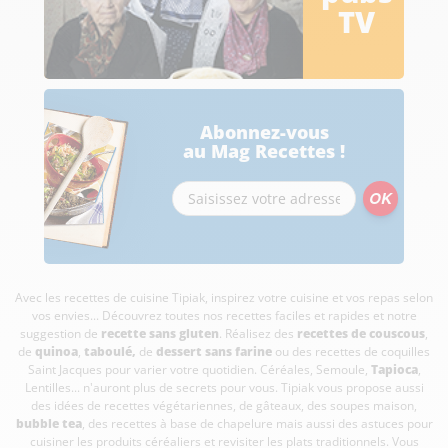
TV
Abonnez-vous
au Mag Recettes !
Avec les recettes de cuisine
Tipiak, inspirez votre cuisine et vos repas selon
vos envies... Découvrez toutes nos recettes faciles et rapides et notre
suggestion de
recette sans gluten
. Réalisez des
recettes de couscous
,
de
quinoa
,
taboulé
,
de
dessert sans farine
ou des recettes de coquilles
Saint Jacques pour varier votre quotidien. Céréales, Semoule,
Tapioca
,
Lentilles... n'auront plus de secrets pour vous. Tipiak vous propose aussi
des idées de recettes végétariennes, de gâteaux, des soupes maison,
bubble tea
, des recettes à base de chapelure mais aussi des astuces pour
cuisiner les produits céréaliers et revisiter les plats traditionnels. Vous